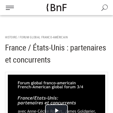
Gestion des cookies
Aller
au
Recherch
contenu
principal
HISTOIRE /
FORUM GLOBAL FRANCO-AMÉRICAIN
France / États-Unis : partenaires
et concurrents