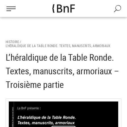
Gestion des cookies
Aller
au
Recherch
contenu
principal
HISTOIRE /
L’HÉRALDIQUE DE LA TABLE RONDE. TEXTES, MANUSCRITS, ARMORIAUX
L’héraldique de la Table Ronde.
Textes, manuscrits, armoriaux –
Troisième partie