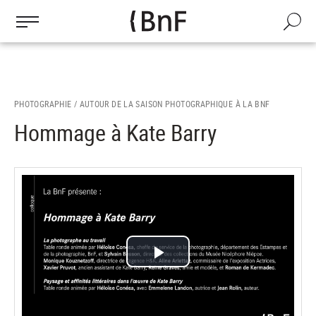
Gestion des cookies
Aller
au
Recherch
contenu
principal
PHOTOGRAPHIE /
AUTOUR DE LA SAISON PHOTOGRAPHIQUE À LA BNF
Hommage à Kate Barry
Lire
la