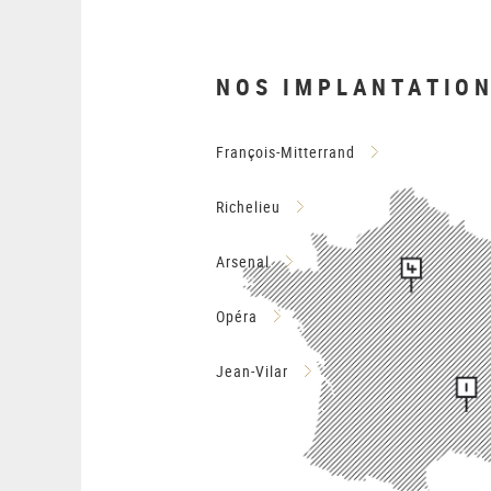
NOS IMPLANTATIO
François-Mitterrand
Richelieu
Arsenal
Opéra
Jean-Vilar