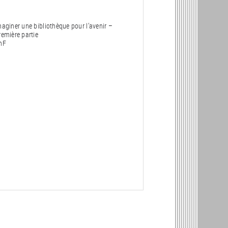
maginer une bibliothèque pour l’avenir –
remière partie
nF