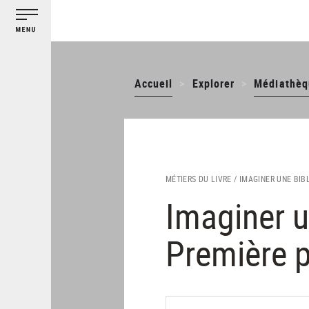
Gestion des cookies
Aller
au
contenu
principal
Accueil
Explorer
Médiathèq
MÉTIERS DU LIVRE /
IMAGINER UNE BIB
Imaginer u
Première p