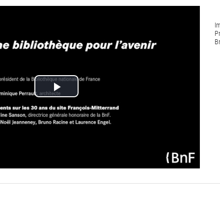
I
P
B
Lire
la
vidéo