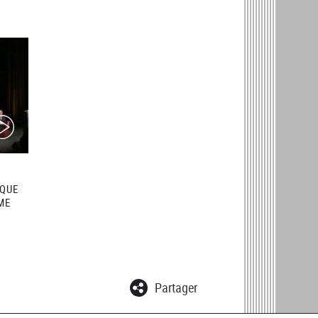
ideo)
ÈQUE
ME
Partager