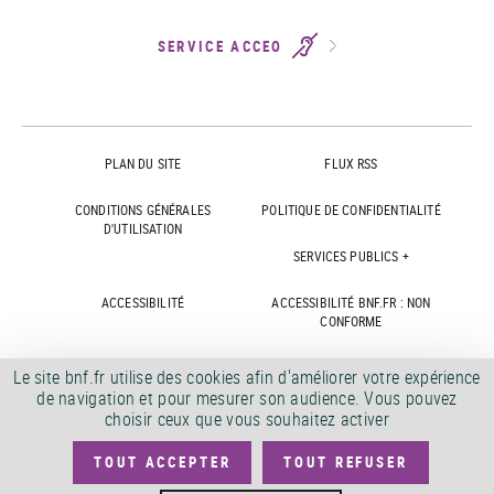
SERVICE ACCEO
PLAN DU SITE
FLUX RSS
CONDITIONS GÉNÉRALES
POLITIQUE DE CONFIDENTIALITÉ
D'UTILISATION
SERVICES PUBLICS +
ACCESSIBILITÉ
ACCESSIBILITÉ BNF.FR : NON
CONFORME
MARCHÉS PUBLICS
OFFRES D'EMPLOI
Le site bnf.fr utilise des cookies afin d'améliorer votre expérience
de navigation et pour mesurer son audience. Vous pouvez
DÉMATÉRIALISATION FACTURES
CRÉDITS
choisir ceux que vous souhaitez activer
TOUT ACCEPTER
TOUT REFUSER
©
2026