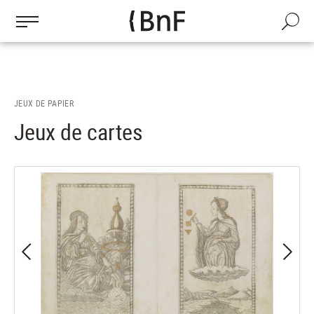
Gestion des cookies
Aller
au
Recherch
contenu
principal
JEUX DE PAPIER
Jeux de cartes