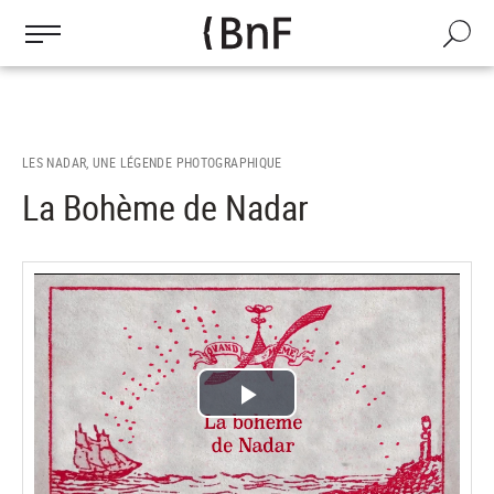
Gestion des cookies
Aller
au
Recherch
contenu
principal
LES NADAR, UNE LÉGENDE PHOTOGRAPHIQUE
La Bohème de Nadar
Lire
la