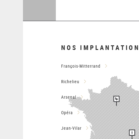
NOS IMPLANTATIO
François-Mitterrand
Richelieu
Arsenal
Opéra
Jean-Vilar