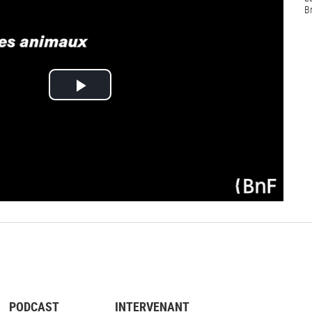
B
Lire
la
vidéo
PODCAST
INTERVENANT