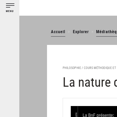
Gestion des cookies
Aller
au
contenu
principal
Accueil
Explorer
Médiathèq
PHILOSOPHIE /
COURS MÉTHODIQUE ET 
La nature