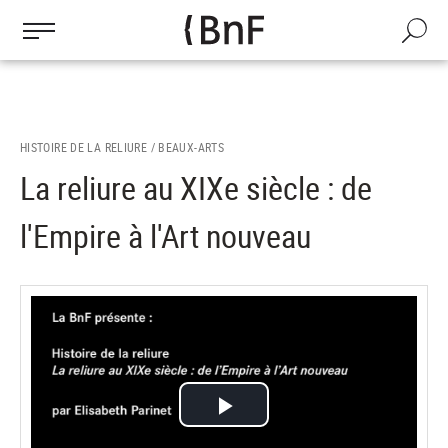
Gestion des cookies
Aller
au
Recherch
contenu
principal
HISTOIRE DE LA RELIURE /
BEAUX-ARTS
La reliure au XIXe siècle : de
l'Empire à l'Art nouveau
Play