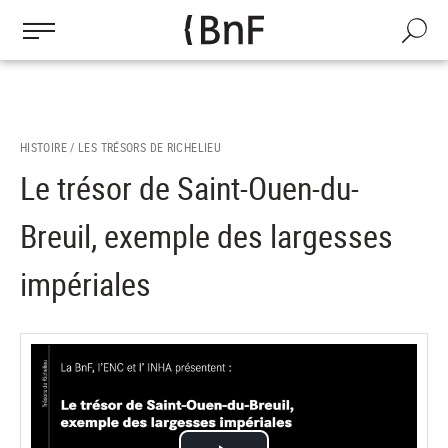
Gestion des cookies
Aller
au
Recherch
contenu
principal
HISTOIRE /
LES TRÉSORS DE RICHELIEU
Le trésor de Saint-Ouen-du-
Breuil, exemple des largesses
impériales