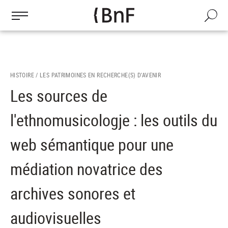
Gestion des cookies
Aller
au
Recherch
contenu
principal
HISTOIRE /
LES PATRIMOINES EN RECHERCHE(S) D'AVENIR
Les sources de
l'ethnomusicologje : les outils du
web sémantique pour une
médiation novatrice des
archives sonores et
audiovisuelles