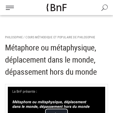
Gestion des cookies
Aller
au
Recherch
contenu
principal
PHILOSOPHIE /
COURS MÉTHODIQUE ET POPULAIRE DE PHILOSOPHIE
Métaphore ou métaphysique,
déplacement dans le monde,
dépassement hors du monde