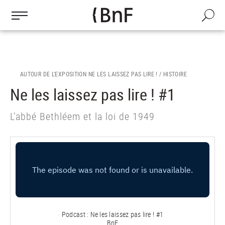
Gestion des cookies
Aller
au
Recherch
contenu
principal
AUTOUR DE L'EXPOSITION NE LES LAISSEZ PAS LIRE ! /
HISTOIRE
Ne les laissez pas lire ! #1
L’abbé Bethléem et la loi de 1949
Podcast : Ne les laissez pas lire ! #1
BnF