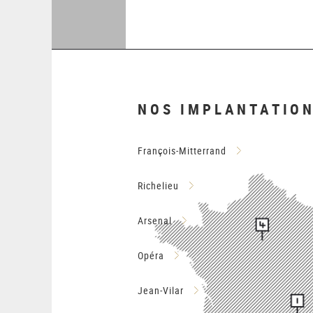
NOS IMPLANTATIO
François-Mitterrand
Richelieu
Arsenal
Opéra
Jean-Vilar