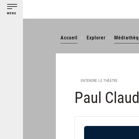
Gestion des cookies
Aller
au
contenu
principal
Accueil
Explorer
Médiathèq
ENTENDRE LE THÉÂTRE
Paul Claud