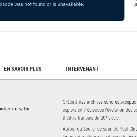
B
EN SAVOIR PLUS
INTERVENANT
Grâce à des archives sonores exception
oulier de satin
explore en 7 épisodes l’évolution des s
e
théâtre français du 20
siècle.
Autour du Soulier de satin de Paul Cl
longue et multiforme, cet épisode perme