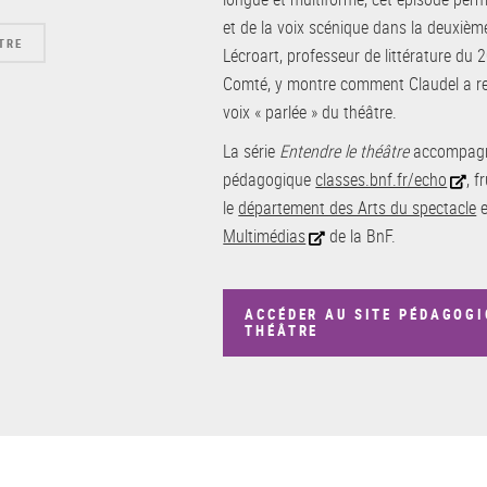
et de la voix scénique dans la deuxièm
TRE
Lécroart, professeur de littérature du 
Comté, y montre comment Claudel a rep
voix « parlée » du théâtre.
La série
Entendre le théâtre
accompagne
pédagogique
classes.bnf.fr/echo
, f
le
département des Arts du spectacle
e
Multimédias
de la BnF.
ACCÉDER AU SITE PÉDAGOGI
THÉÂTRE