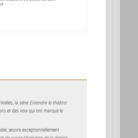
nF
nelles, la série
Entendre le théâtre
ons et des voix qui ont marqué le
audel, œuvre exceptionnellement
t de suivre l’évolution de la diction