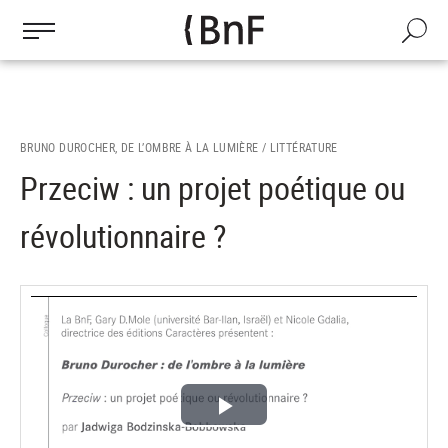
Gestion des cookies
Aller
au
Recherch
contenu
principal
BRUNO DUROCHER, DE L’OMBRE À LA LUMIÈRE /
LITTÉRATURE
Przeciw : un projet poétique ou
révolutionnaire ?
Lire