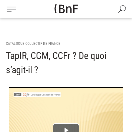
Gestion des cookies
Aller
au
Recherch
contenu
principal
CATALOGUE COLLECTIF DE FRANCE
TapIR, CGM, CCFr ? De quoi
s’agit-il ?