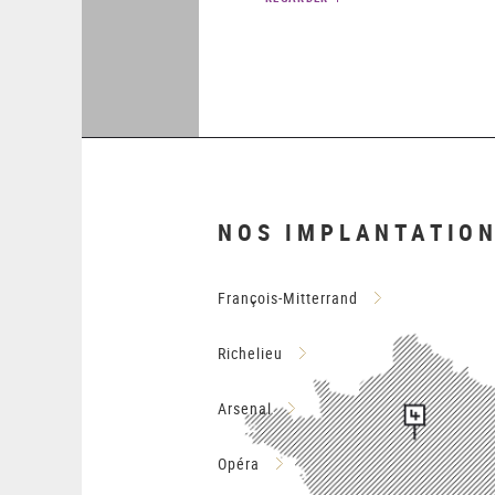
NOS IMPLANTATIO
François-Mitterrand
Richelieu
Arsenal
Opéra