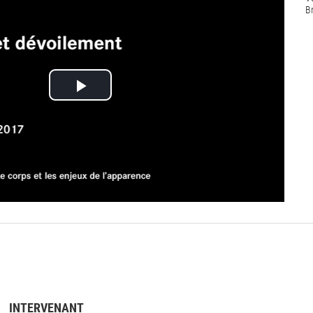
B
Lire
la
vidéo
INTERVENANT