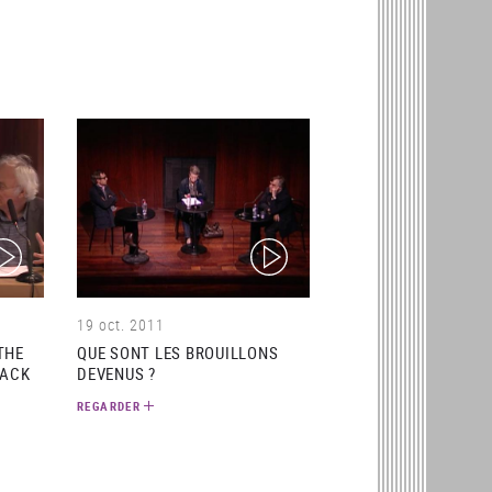
ideo)
(video)
19 oct. 2011
THE
QUE SONT LES BROUILLONS
JACK
DEVENUS ?
REGARDER