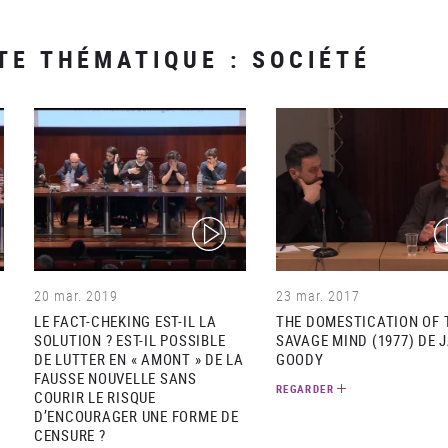
TE THÉMATIQUE : SOCIÉTÉ
(video)
(v
20 mar. 2019
23 mar. 2017
LE FACT-CHEKING EST-IL LA
THE DOMESTICATION OF 
SOLUTION ? EST-IL POSSIBLE
SAVAGE MIND (1977) DE 
DE LUTTER EN « AMONT » DE LA
GOODY
FAUSSE NOUVELLE SANS
REGARDER
COURIR LE RISQUE
D’ENCOURAGER UNE FORME DE
CENSURE ?