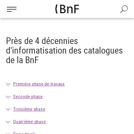
Gestion des cookies
Aller
au
Recherch
contenu
principal
Près de 4 décennies
d'informatisation des catalogues
de la BnF
Première phase de travaux
Seconde phase
Troisième phase
Quatrième phase