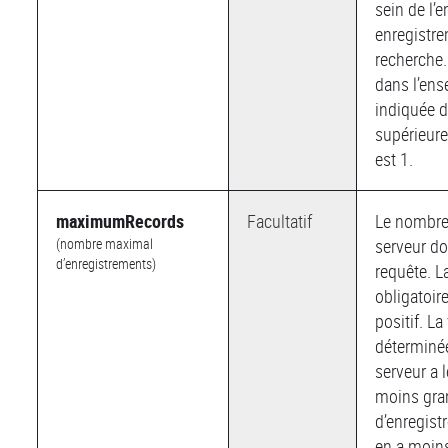
sein de l’
enregistre
recherche.
dans l’ens
indiquée d
supérieure
est 1.
maximumRecords
Facultatif
Le nombre
(nombre maximal
serveur do
d’enregistrements)
requête. L
obligatoir
positif. La
déterminée
serveur a 
moins gr
d’enregist
en a moins