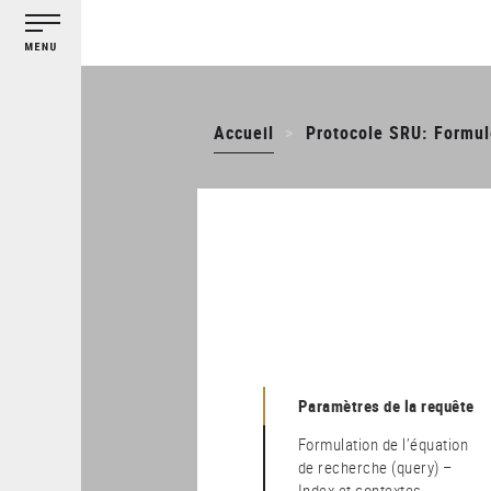
Gestion des cookies
Aller
au
contenu
principal
Accueil
Protocole SRU: Formul
Paramètres de la requête
Formulation de l’équation
de recherche (query) –
Index et contextes