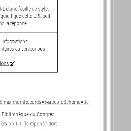
RL d’une feuille de style.
requiert que cette URL soit
ns la réponse.
 informations
taires au serveur pour
ions
).
aur&maximumRecords=5&recordSchema=dc
la Bibliothèque du Congrès
 version 1.1 (la réponse doit