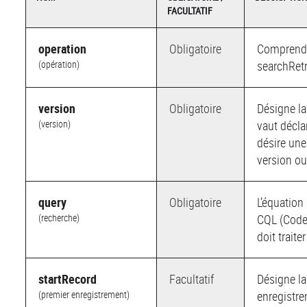
FACULTATIF
operation
Obligatoire
Comprend l
(opération)
searchRetr
version
Obligatoire
Désigne la
(version)
vaut déclar
désire une
version ou
query
Obligatoire
L’équation
(recherche)
CQL (Code
doit traiter
startRecord
Facultatif
Désigne la
(premier enregistrement)
enregistre