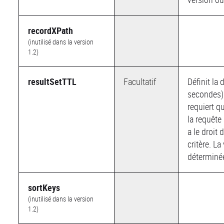
recordXPath
(inutilisé dans la version
1.2)
resultSetTTL
Facultatif
Définit la
secondes) 
requiert q
la requête
a le droit
critère. La
déterminée
sortKeys
(inutilisé dans la version
1.2)