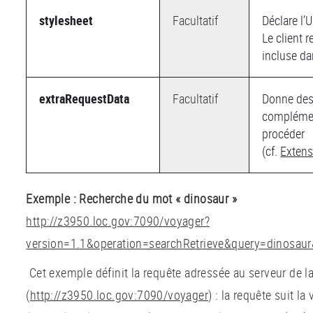
stylesheet
Facultatif
Déclare l’U
Le client 
incluse da
extraRequestData
Facultatif
Donne des
complémen
procéder
(cf.
Extens
Exemple : Recherche du mot « dinosaur »
http://z3950.loc.gov:7090/voyager?
version=1.1&operation=searchRetrieve&query=dinos
Cet exemple définit la requête adressée au serveur de 
(
http://z3950.loc.gov:7090/voyager
) : la requête suit la