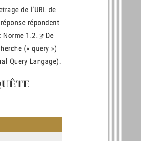
etrage de l’URL de
a réponse répondent
t
Norme 1.2.
De
herche (« query »)
al Query Langage).
QUÊTE
N