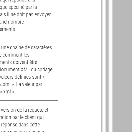
que spécifié par la
ais il ne doit pas envoyer
rand nombre
rements.
une chaîne de caractères
ue comment les
ments doivent être
(document XML ou codage
valeurs définies sont «
 « xml ». La valeur par
« xml ».
 version de la requête et
ation par le client qu’il
 réponse dans cette
 une version inférieure.