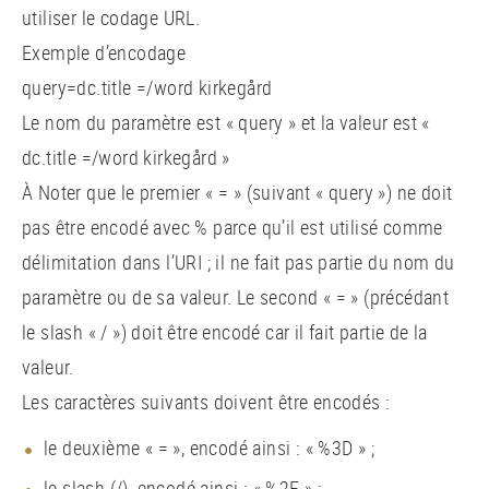
utiliser le codage URL.
Exemple d’encodage
query=dc.title =/word kirkegård
Le nom du paramètre est « query » et la valeur est «
dc.title =/word kirkegård »
À Noter que le premier « = » (suivant « query ») ne doit
pas être encodé avec % parce qu’il est utilisé comme
délimitation dans l’URI ; il ne fait pas partie du nom du
paramètre ou de sa valeur. Le second « = » (précédant
le slash « / ») doit être encodé car il fait partie de la
valeur.
Les caractères suivants doivent être encodés :
le deuxième « = », encodé ainsi : « %3D » ;
le slash (/), encodé ainsi : « %2F » :