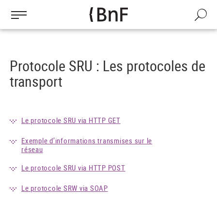
Gestion des cookies
Aller
au
Recherch
contenu
principal
Protocole SRU : Les protocoles de
transport
Le protocole SRU via HTTP GET
Exemple d’informations transmises sur le
réseau
Le protocole SRU via HTTP POST
Le protocole SRW via SOAP