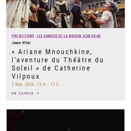
PROJECTIONS
:
LES SAMEDIS DE LA MAISON JEAN VILAR
Jean-Vilar
« Ariane Mnouchkine,
l'aventure du Théâtre du
Soleil » de Catherine
Vilpoux
2 Mai. 2026
-
15 h – 17 h
EN SAVOIR