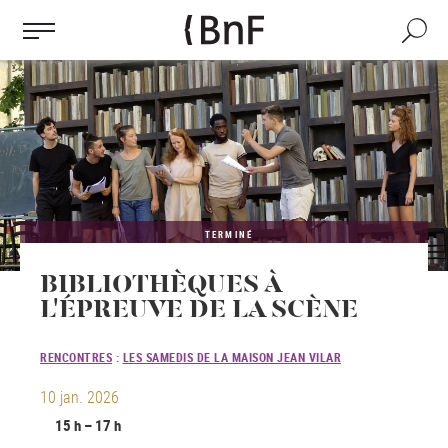
Gestion des cookies
Aller
au
Recherch
contenu
principal
TERMINÉ
BIBLIOTHÈQUES À
L'ÉPREUVE DE LA SCÈNE
RENCONTRES
:
LES SAMEDIS DE LA MAISON JEAN VILAR
10 jan. 2026
15 h – 17 h