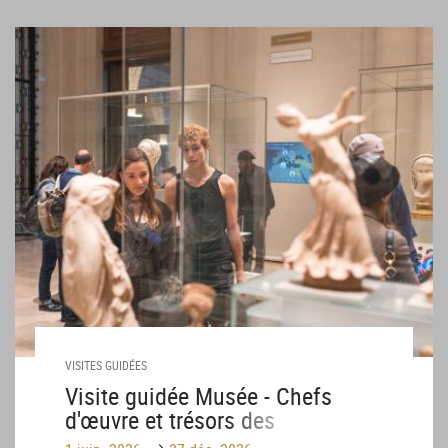
VISITES GUIDÉES
Visite guidée Musée - Chefs
d'œuvre et trésors des
collections
Until