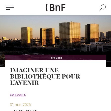
Gestion des cookies
Aller
au
Recherch
contenu
principal
TERMINÉ
IMAGINER UNE
BIBLIOTHÈQUE POUR
L’AVENIR
COLLOQUES
31 mar. 2025