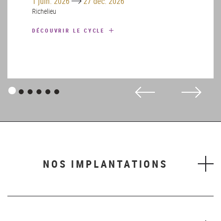
1 juin. 2026
27 déc. 2026
Richelieu
DÉCOUVRIR LE CYCLE
Panneau
Panneau
Panneau
Panneau
Panneau
Panneau
1
2
3
4
5
6
NOS IMPLANTATIONS