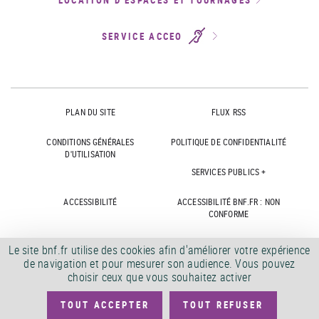
SERVICE ACCEO
PLAN DU SITE
FLUX RSS
CONDITIONS GÉNÉRALES
POLITIQUE DE CONFIDENTIALITÉ
D'UTILISATION
SERVICES PUBLICS +
ACCESSIBILITÉ
ACCESSIBILITÉ BNF.FR : NON
CONFORME
MARCHÉS PUBLICS
OFFRES D'EMPLOI
Le site bnf.fr utilise des cookies afin d'améliorer votre expérience
de navigation et pour mesurer son audience. Vous pouvez
DÉMATÉRIALISATION FACTURES
CRÉDITS
choisir ceux que vous souhaitez activer
TOUT ACCEPTER
TOUT REFUSER
©
2026