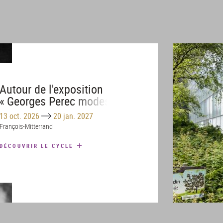
Autour de l'exposition
« Georges Perec modes
d'emploi »
Until
13 oct. 2026
20 jan. 2027
François-Mitterrand
DÉCOUVRIR LE CYCLE