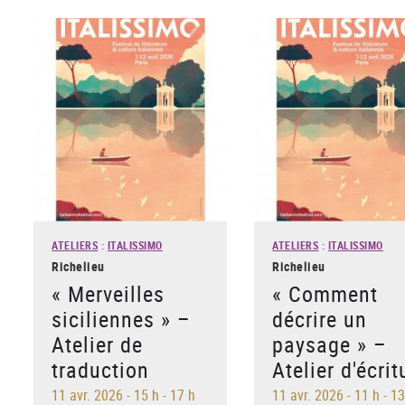
ATELIERS
:
ITALISSIMO
ATELIERS
:
ITALISSIMO
Richelieu
Richelieu
« Merveilles
« Comment
siciliennes » –
décrire un
Atelier de
paysage » –
traduction
Atelier d'écrit
11 avr. 2026
-
15 h - 17 h
11 avr. 2026
-
11 h - 1