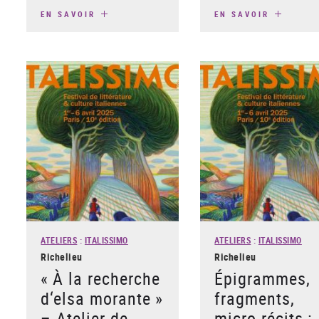
EN SAVOIR
EN SAVOIR
ATELIERS
:
ITALISSIMO
ATELIERS
:
ITALISSIMO
Richelieu
Richelieu
« À la recherche
Épigrammes,
d‘elsa morante »
fragments,
– Atelier de
micro-récits :