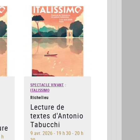
SPECTACLE VIVANT
:
ITALISSIMO
Richelieu
Lecture de
textes d'Antonio
Tabucchi
ure
9 avr. 2026
-
19 h 30 - 20 h
3 h
30