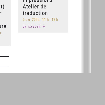
ût)
Atelier de
n
traduction
–
5 avr. 2025
-
11 h - 13 h
ure
EN SAVOIR
h