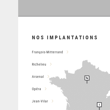
1
2
3
4
5
6
NOS IMPLANTATIONS
François-Mitterrand
Richelieu
Arsenal
Opéra
Jean-Vilar