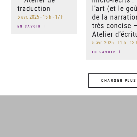
traduction
l’art (et le go
de la narratio
5 avr. 2025
-
15 h - 17 h
très concise 
EN SAVOIR
Atelier d‘écrit
5 avr. 2025
-
11 h - 13 
EN SAVOIR
CHARGER PLUS