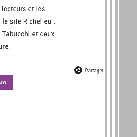
lecteurs et les
e site Richelieu :
o Tabucchi et deux
ure.
Partager
IMO