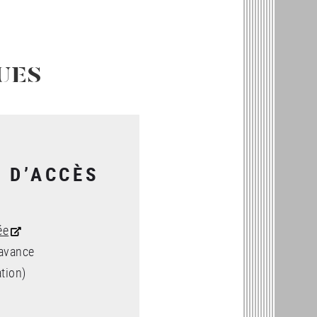
UES
S D’ACCÈS
ée
 avance
tion)