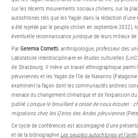
sur les récents mouvements sociaux chiliens, sur la pla
autochtones tels que les Yagán dans la rédaction d’une 
a été rejetée par le peuple chilien en septembre 2022), 
éventuelle reconnaissance juridique de leurs milieux de 
Par
Geremia Cometti
, anthropologue, professeur des un
Laboratoire interdisciplinaire en études culturelles (LinC
de Strasbourg. Il mène un travail ethnographique parmi 
péruviennes et les Yagán de l’île de Navarino (Patagonie
examinent la façon dont les communautés andines conço
menace du changement climatique et de l’expansion du se
publié
Lorsque le brouillard a cessé de nous écouter : 
migrations chez les Q’eros des Andes péruviennes
(Pete
Ce cycle de conférences est accompagné d’une présent
et de la bibliographie
Les peuples autochtones et l’ant