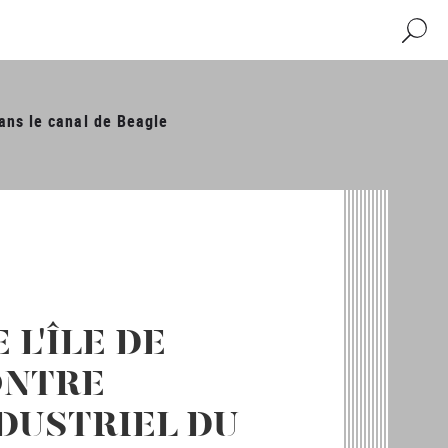
Recher
dans le canal de Beagle
 L'ÎLE DE
ONTRE
NDUSTRIEL DU