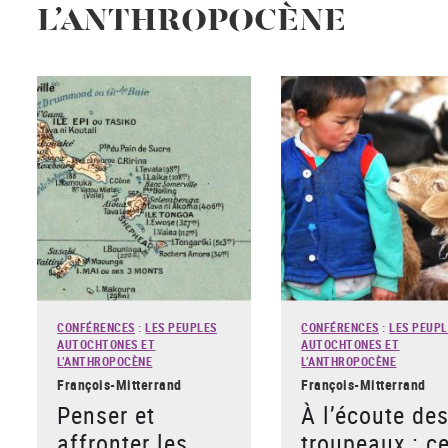
L’ANTHROPOCÈNE
CONFÉRENCES
:
LES PEUPLES
CONFÉRENCES
:
LES PEUPL
AUTOCHTONES ET
AUTOCHTONES ET
L’ANTHROPOCÈNE
L’ANTHROPOCÈNE
François-Mitterrand
François-Mitterrand
Penser et
À l’écoute de
affronter les
troupeaux : c