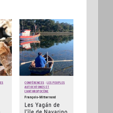
ES
CONFÉRENCES
:
LES PEUPLES
AUTOCHTONES ET
L’ANTHROPOCÈNE
François-Mitterrand
s
Les Yagán de
e
l'île de Navarino