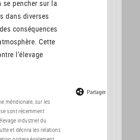
 se pencher sur la
es dans diverses
e des conséquences
 atmosphère. Cette
ntre l’élevage
Partager
e méridionale, sur les
ts se sont récemment
’élevage industriel du
te et décrira les relations
tation portera également