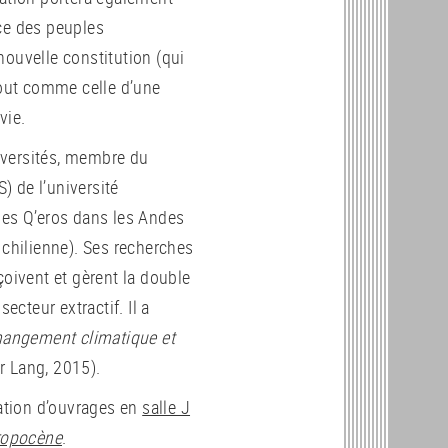
ce des peuples
nouvelle constitution (qui
tout comme celle d’une
vie.
iversités, membre du
S) de l’université
les Q’eros dans les Andes
 chilienne). Ses recherches
ivent et gèrent la double
cteur extractif. Il a
changement climatique et
r Lang, 2015).
ation d’ouvrages en
salle J
hropocène
.