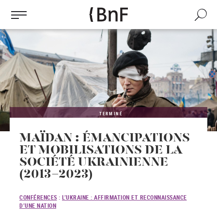
Gestion des cookies
Aller
au
Recherch
contenu
principal
TERMINÉ
MAÏDAN : ÉMANCIPATIONS
ET MOBILISATIONS DE LA
SOCIÉTÉ UKRAINIENNE
(2013-2023)
CONFÉRENCES
:
L’UKRAINE : AFFIRMATION ET RECONNAISSANCE
D’UNE NATION