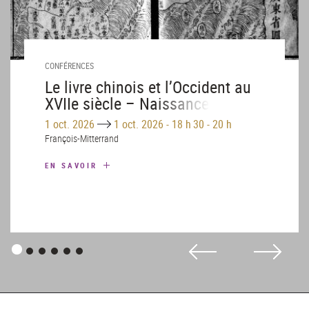
CONFÉRENCES
Le livre chinois et l’Occident au
XVIIe siècle – Naissance des
collections chinoises de Berlin,
Until
1 oct. 2026
1 oct. 2026
-
18 h 30 - 20 h
Oxford, Paris et Rome
François-Mitterrand
EN SAVOIR
Panneau
Panneau
Panneau
Panneau
Panneau
Panneau
1
2
3
4
5
6