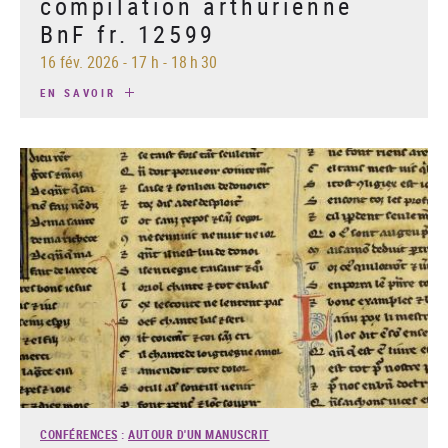
compilation arthurienne
BnF fr. 12599
16 fév. 2026
-
17 h - 18 h 30
EN SAVOIR
CONFÉRENCES
:
AUTOUR D'UN MANUSCRIT