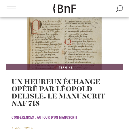
Gestion des cookies
Aller
au
Recherch
contenu
principal
TERMINÉ
UN HEUREUX ÉCHANGE
OPÉRÉ PAR LÉOPOLD
DELISLE. LE MANUSCRIT
NAF 718
CONFÉRENCES
:
AUTOUR D'UN MANUSCRIT
1 déc. 2025