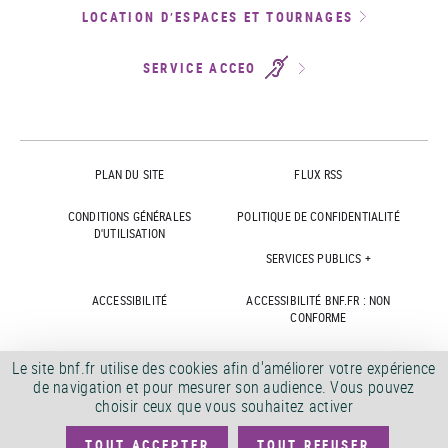
LOCATION D’ESPACES ET TOURNAGES
SERVICE ACCEO
PLAN DU SITE
FLUX RSS
CONDITIONS GÉNÉRALES
POLITIQUE DE CONFIDENTIALITÉ
D'UTILISATION
SERVICES PUBLICS +
ACCESSIBILITÉ
ACCESSIBILITÉ BNF.FR : NON
CONFORME
MARCHÉS PUBLICS
OFFRES D'EMPLOI
Le site bnf.fr utilise des cookies afin d'améliorer votre expérience
de navigation et pour mesurer son audience. Vous pouvez
DÉMATÉRIALISATION FACTURES
CRÉDITS
choisir ceux que vous souhaitez activer
TOUT ACCEPTER
TOUT REFUSER