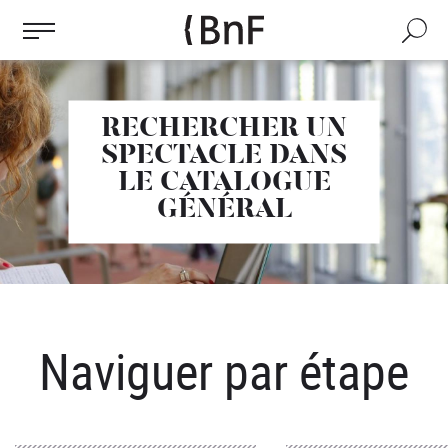
Gestion des cookies
Aller
au
Recherch
contenu
principal
RECHERCHER UN
SPECTACLE DANS
LE CATALOGUE
GÉNÉRAL
Naviguer par étape