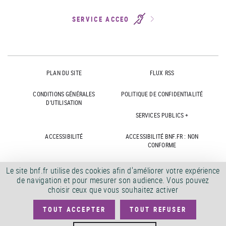
SERVICE ACCEO
PLAN DU SITE
FLUX RSS
CONDITIONS GÉNÉRALES
POLITIQUE DE CONFIDENTIALITÉ
D'UTILISATION
SERVICES PUBLICS +
ACCESSIBILITÉ
ACCESSIBILITÉ BNF.FR : NON
CONFORME
MARCHÉS PUBLICS
OFFRES D'EMPLOI
Le site bnf.fr utilise des cookies afin d'améliorer votre expérience
de navigation et pour mesurer son audience. Vous pouvez
DÉMATÉRIALISATION FACTURES
CRÉDITS
choisir ceux que vous souhaitez activer
TOUT ACCEPTER
TOUT REFUSER
©
2026