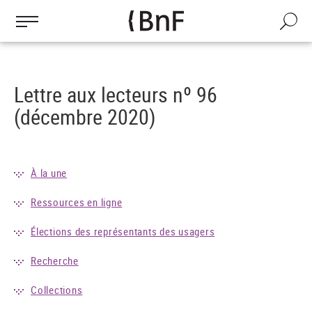
Gestion des cookies
Aller
au
Recherch
contenu
principal
Lettre aux lecteurs nº 96
(décembre 2020)
À la une
Ressources en ligne
Élections des représentants des usagers
Recherche
Collections