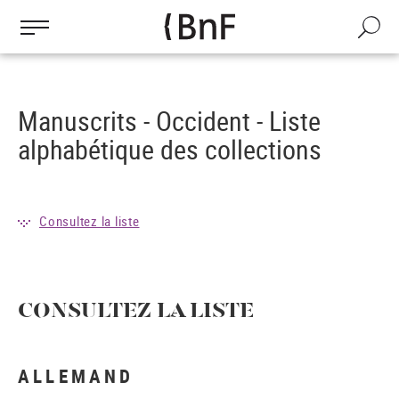
Gestion des cookies
Aller
au
Recherch
contenu
principal
Manuscrits - Occident - Liste
alphabétique des collections
Consultez la liste
CONSULTEZ LA LISTE
ALLEMAND