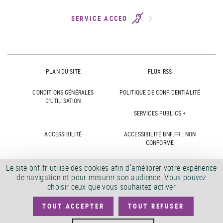
SERVICE ACCEO
PLAN DU SITE
FLUX RSS
CONDITIONS GÉNÉRALES
POLITIQUE DE CONFIDENTIALITÉ
D'UTILISATION
SERVICES PUBLICS +
ACCESSIBILITÉ
ACCESSIBILITÉ BNF.FR : NON
CONFORME
MARCHÉS PUBLICS
OFFRES D'EMPLOI
Le site bnf.fr utilise des cookies afin d'améliorer votre expérience
de navigation et pour mesurer son audience. Vous pouvez
DÉMATÉRIALISATION FACTURES
CRÉDITS
choisir ceux que vous souhaitez activer
TOUT ACCEPTER
TOUT REFUSER
©
2026