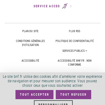
SERVICE ACCEO
PLAN DU SITE
FLUX RSS
CONDITIONS GÉNÉRALES
POLITIQUE DE CONFIDENTIALITÉ
D'UTILISATION
SERVICES PUBLICS +
ACCESSIBILITÉ
ACCESSIBILITÉ BNF.FR : NON
CONFORME
MARCHÉS PUBLICS
OFFRES D'EMPLOI
Le site bnf.fr utilise des cookies afin d'améliorer votre expérience
de navigation et pour mesurer son audience. Vous pouvez
DÉMATÉRIALISATION FACTURES
CRÉDITS
choisir ceux que vous souhaitez activer
TOUT ACCEPTER
TOUT REFUSER
©
2026
PERSONNALISER