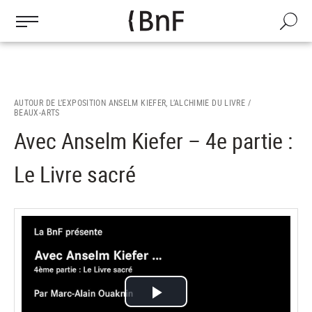
Gestion des cookies
Aller
au
Recherch
contenu
principal
AUTOUR DE L’EXPOSITION ANSELM KIEFER, L’ALCHIMIE DU LIVRE /
BEAUX-ARTS
Avec Anselm Kiefer – 4e partie :
Le Livre sacré
Lire