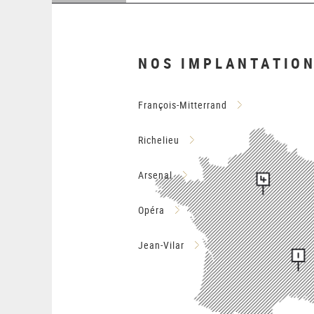
NOS IMPLANTATIO
François-Mitterrand
Richelieu
Arsenal
Opéra
Jean-Vilar