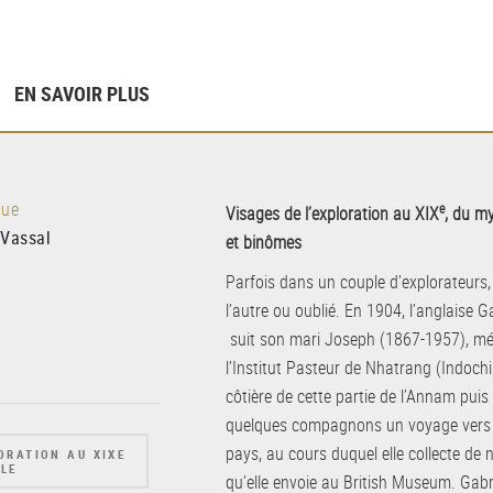
EN SAVOIR PLUS
que
e
Visages de l’exploration au XIX
, du my
e Vassal
et binômes
Parfois dans un couple d’explorateurs, 
l’autre ou oublié. En 1904, l’anglaise
suit son mari Joseph (1867-1957), mé
l’Institut Pasteur de Nhatrang (Indochin
côtière de cette partie de l’Annam pui
quelques compagnons un voyage vers l
pays, au cours duquel elle collecte de
LORATION AU XIXE
CLE
qu’elle envoie au British Museum. Gabri