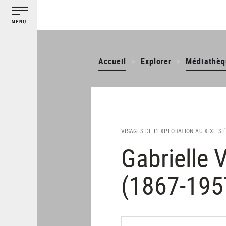
Gestion des cookies
Aller
au
contenu
principal
Accueil
Explorer
Médiathèq
VISAGES DE L’EXPLORATION AU XIXE SI
Gabrielle 
(1867-195