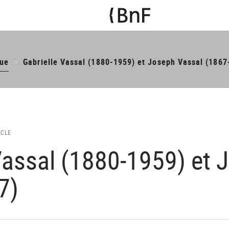
ue
Gabrielle Vassal (1880-1959) et Joseph Vassal (1867
ÈCLE
Vassal (1880-1959) et 
7)