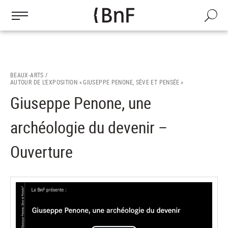
Gestion des cookies
Aller
au
Recherch
contenu
principal
BEAUX-ARTS /
AUTOUR DE L’EXPOSITION « GIUSEPPE PENONE, SÈVE ET PENSÉE »
Giuseppe Penone, une
archéologie du devenir –
Ouverture