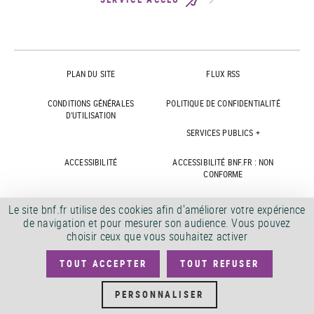
PLAN DU SITE
FLUX RSS
CONDITIONS GÉNÉRALES
POLITIQUE DE CONFIDENTIALITÉ
D'UTILISATION
SERVICES PUBLICS +
ACCESSIBILITÉ
ACCESSIBILITÉ BNF.FR : NON
CONFORME
MARCHÉS PUBLICS
OFFRES D'EMPLOI
Le site bnf.fr utilise des cookies afin d'améliorer votre expérience
de navigation et pour mesurer son audience. Vous pouvez
DÉMATÉRIALISATION FACTURES
CRÉDITS
choisir ceux que vous souhaitez activer
TOUT ACCEPTER
TOUT REFUSER
©
2026
PERSONNALISER