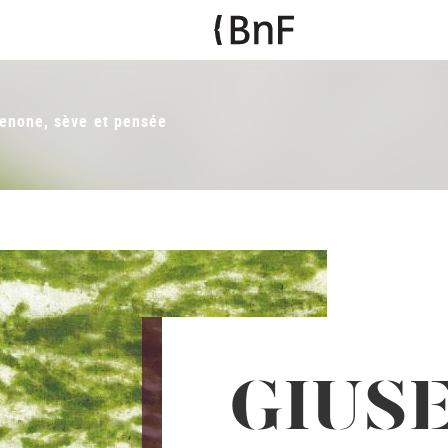
enone, sève et pensée
GIUS