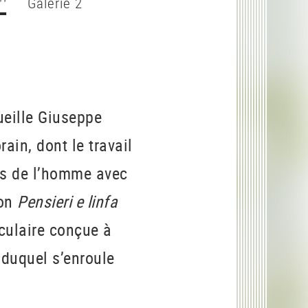
Galerie 2
ueille Giuseppe
ain, dont le travail
ens de l’homme avec
ion
Pensieri e linfa
aculaire conçue à
 duquel s’enroule