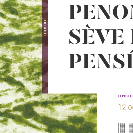
PENO
TERMINÉ
SÈVE 
PENS
EXPOSIT
12 o