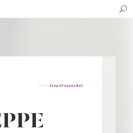
Recher
#expoPenoneBnF
EPPE