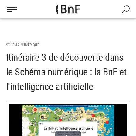
Gestion des cookies
Aller
au
Recherch
contenu
principal
SCHÉMA NUMÉRIQUE
Itinéraire 3 de découverte dans
le Schéma numérique : la BnF et
l'intelligence artificielle