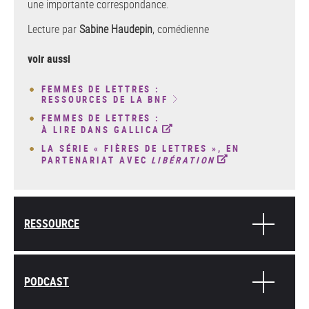
une importante correspondance.
Lecture par
Sabine Haudepin
, comédienne
voir aussi
FEMMES DE LETTRES :
RESSOURCES DE LA BNF
FEMMES DE LETTRES :
À LIRE DANS GALLICA
LA SÉRIE « FIÈRES DE LETTRES », EN
PARTENARIAT AVEC
LIBÉRATION
RESSOURCE
PODCAST