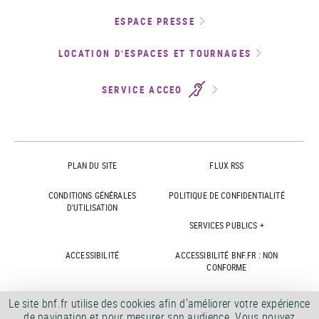
ESPACE PRESSE
LOCATION D’ESPACES ET TOURNAGES
SERVICE ACCEO
PLAN DU SITE
FLUX RSS
CONDITIONS GÉNÉRALES
POLITIQUE DE CONFIDENTIALITÉ
D'UTILISATION
SERVICES PUBLICS +
ACCESSIBILITÉ
ACCESSIBILITÉ BNF.FR : NON
CONFORME
MARCHÉS PUBLICS
OFFRES D'EMPLOI
Le site bnf.fr utilise des cookies afin d'améliorer votre expérience
de navigation et pour mesurer son audience. Vous pouvez