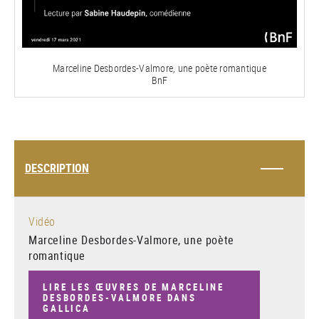
la
vidéo
Marceline Desbordes-Valmore, une poète romantique
BnF
DESCRIPTION
Vidéo
Marceline Desbordes-Valmore, une poète
romantique
LIRE LES ŒUVRES DE MARCELINE
DESBORDES-VALMORE DANS
GALLICA