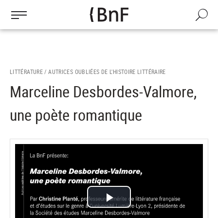
Gestion des cookies
Aller
au
Recherch
contenu
principal
LITTÉRATURE /
AUTRICES OUBLIÉES DE L'HISTOIRE LITTÉRAIRE
Marceline Desbordes-Valmore,
une poète romantique
Lire