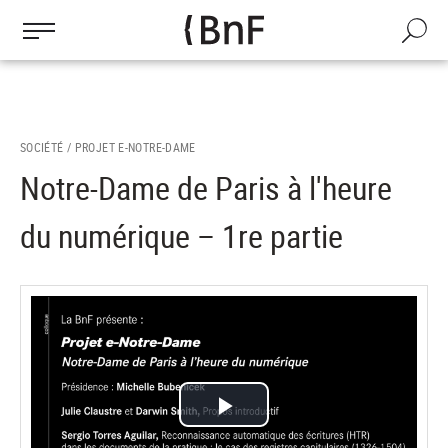
Gestion des cookies
Aller
au
Recherch
contenu
principal
SOCIÉTÉ /
PROJET E-NOTRE-DAME
Notre-Dame de Paris à l'heure
du numérique – 1re partie
Lire