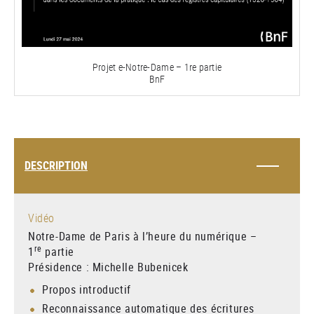
la
vidéo
Projet e-Notre-Dame – 1re partie
BnF
DESCRIPTION
Vidéo
Notre-Dame de Paris à l’heure du numérique –
re
1
partie
Présidence : Michelle Bubenicek
Propos introductif
Reconnaissance automatique des écritures