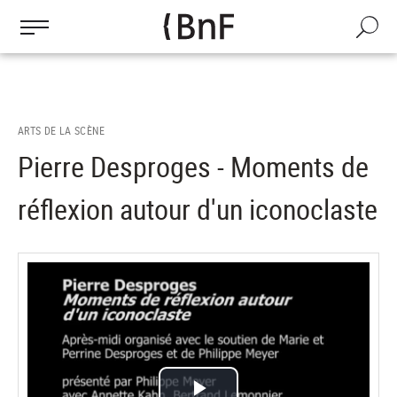
Gestion des cookies
Aller
au
Recherch
contenu
principal
ARTS DE LA SCÈNE
Pierre Desproges - Moments de
réflexion autour d'un iconoclaste