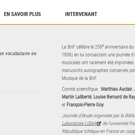
EN SAVOIR PLUS
INTERVENANT
e
La BnF célèbre le 250
anniversaire du
 un vocabulaire en
1836) en lui consacrant une journée 
musicales ont rarement été imprimées 
manuscrits autographes conservés pou
Musique de la BnF.
Comité scientifique :
Matthias Auclair
,
Martin Laliberté
,
Louise Bernard de R
et
François-Pierre Goy
.
Journée d’étude organisée par la Bibli
Laboratoire LISAA
de l’université Pa
République tchèque en France en coo