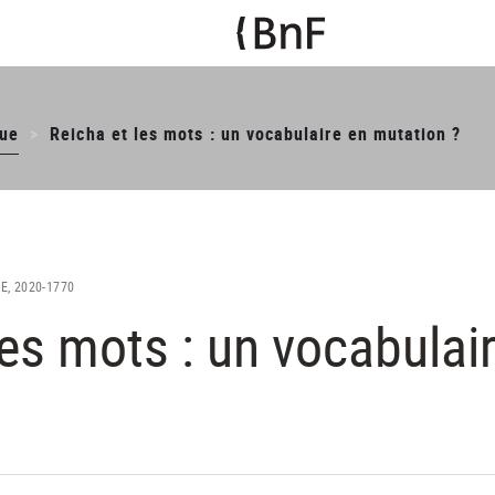
ue
Reicha et les mots : un vocabulaire en mutation ?
E, 2020-1770
les mots : un vocabulai