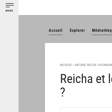
Gestion des cookies
Aller
au
contenu
principal
Accueil
Explorer
Médiathèq
MUSIQUE /
ANTOINE REICHA VISIONNAIR
Reicha et 
?