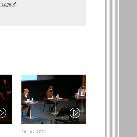
a Loge
.
ideo)
(video)
26 nov. 2021