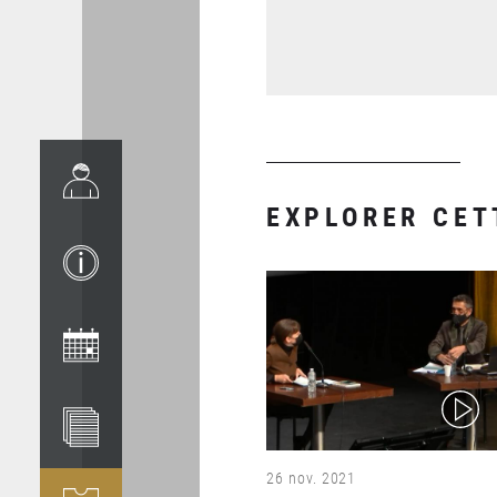
EXPLORER CET
(video)
26 nov. 2021