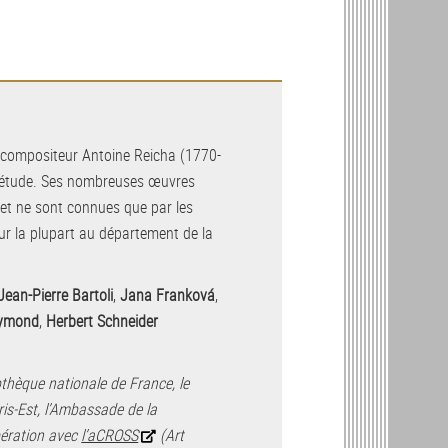
 compositeur Antoine Reicha (1770-
d’étude. Ses nombreuses œuvres
et ne sont connues que par les
r la plupart au département de la
Jean-Pierre Bartoli
,
Jana Franková
,
aymond
,
Herbert Schneider
othèque nationale de France, le
ris-Est, l’Ambassade de la
pération avec
l’aCROSS
(Art