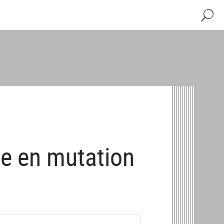
Recher
re en mutation