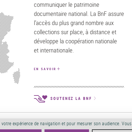
communiquer le patrimoine
documentaire national. La BnF assure
l’accès du plus grand nombre aux
collections sur place, à distance et
développe la coopération nationale
et internationale.
EN SAVOIR
SOUTENEZ LA BNF
ALES D'UTILISATION
POLITIQUE DE CONFIDENTIALITÉ
SERVICES PUBLICS +
A
orer votre expérience de navigation et pour mesurer son audience. Vou