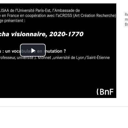
R
m
B
Lire
la
vidéo