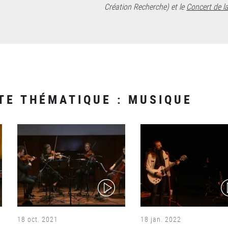
Création Recherche) et le
Concert de l
TE THÉMATIQUE : MUSIQUE
(video)
(v
18 oct. 2021
18 jan. 2022