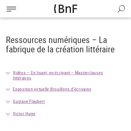
Gestion des cookies
Aller
au
Recherch
contenu
principal
Ressources numériques – La
fabrique de la création littéraire
Vidéos – En lisant, en écrivant – Masterclasses
littéraires
Exposition virtuelle Brouillons d’écrivains
Gustave Flaubert
Victor Hugo