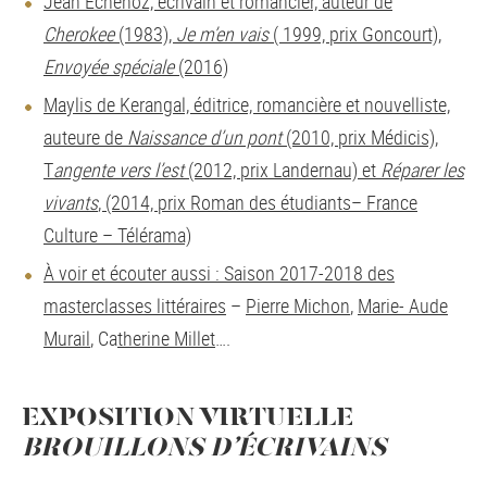
Jean Echenoz, écrivain et romancier, auteur de
Cherokee
(1983),
Je m’en vais
( 1999, prix Goncourt),
Envoyée spéciale
(2016)
Maylis de Kerangal, éditrice, romancière et nouvelliste,
auteure de
Naissance d’un pont
(2010, prix Médicis),
T
angente vers l’est
(2012, prix Landernau) et
Réparer les
vivants
, (2014, prix Roman des étudiants– France
Culture – Télérama)
À voir et écouter aussi : Saison 2017-2018 des
masterclasses littéraires
–
Pierre Michon
,
Marie- Aude
Murail
, Ca
therine Millet
….
EXPOSITION VIRTUELLE
BROUILLONS D’ÉCRIVAINS