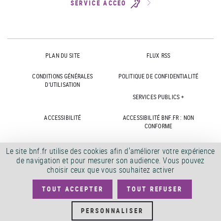
SERVICE ACCEO
PLAN DU SITE
FLUX RSS
CONDITIONS GÉNÉRALES
POLITIQUE DE CONFIDENTIALITÉ
D'UTILISATION
SERVICES PUBLICS +
ACCESSIBILITÉ
ACCESSIBILITÉ BNF.FR : NON
CONFORME
MARCHÉS PUBLICS
OFFRES D'EMPLOI
Le site bnf.fr utilise des cookies afin d'améliorer votre expérience
de navigation et pour mesurer son audience. Vous pouvez
DÉMATÉRIALISATION FACTURES
CRÉDITS
choisir ceux que vous souhaitez activer
TOUT ACCEPTER
TOUT REFUSER
©
2026
PERSONNALISER