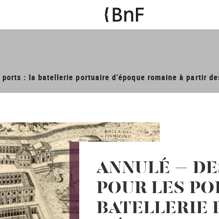
ports : la batellerie portuaire d’époque romaine à partir d
ANNULÉ – DE
POUR LES POR
BATELLERIE 