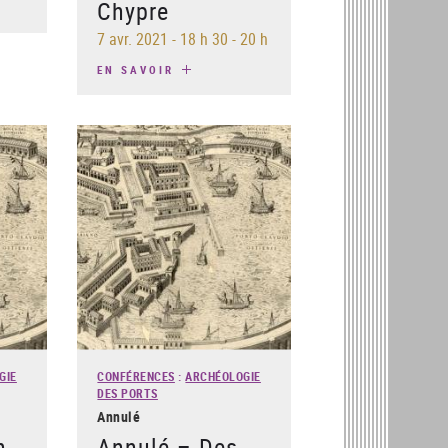
Chypre
7 avr. 2021
-
18 h 30 - 20 h
EN SAVOIR
GIE
CONFÉRENCES
:
ARCHÉOLOGIE
DES PORTS
Annulé
n
Annulé – Des