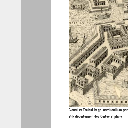
Claudii et Traiani Impp. admirabilium po
BnF, département des Cartes et plans