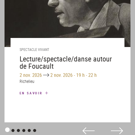
SPECTACLE VIVANT
Lecture/spectacle/danse autour
de Foucault
Until
2 nov. 2026
2 nov. 2026
-
19 h - 22 h
Richelieu
EN SAVOIR
Panneau
Panneau
Panneau
Panneau
Panneau
Panneau