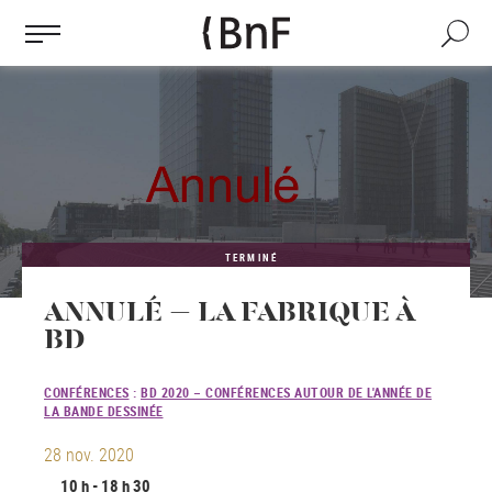
Gestion des cookies
Aller
au
Recherch
contenu
principal
TERMINÉ
ANNULÉ – LA FABRIQUE À
BD
CONFÉRENCES
:
BD 2020 – CONFÉRENCES AUTOUR DE L'ANNÉE DE
LA BANDE DESSINÉE
28 nov. 2020
10 h - 18 h 30