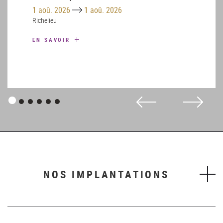
patrimoine – Août
Until
1 aoû. 2026
1 aoû. 2026
Richelieu
EN SAVOIR
Panneau
Panneau
Panneau
Panneau
Panneau
Panneau
1
2
3
4
5
6
NOS IMPLANTATIONS