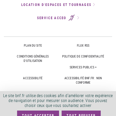
LOCATION D’ESPACES ET TOURNAGES
SERVICE ACCEO
PLAN DU SITE
FLUX RSS
CONDITIONS GÉNÉRALES
POLITIQUE DE CONFIDENTIALITÉ
D'UTILISATION
SERVICES PUBLICS +
ACCESSIBILITÉ
ACCESSIBILITÉ BNF.FR : NON
CONFORME
MARCHÉS PUBLICS
OFFRES D'EMPLOI
Le site bnf.fr utilise des cookies afin d'améliorer votre expérience
de navigation et pour mesurer son audience. Vous pouvez
DÉMATÉRIALISATION FACTURES
CRÉDITS
choisir ceux que vous souhaitez activer
TOUT ACCEPTER
TOUT REFUSER