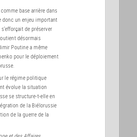
sie comme base arrière dans
te donc un enjeu important
s’efforçait de préserver
soutient désormais
adimir Poutine a même
henko pour le déploiement
orusse.
ur le régime politique
t évolue la situation
sse se structure-t-elle en
tégration de la Biélorussie
ion de la guerre de la
ope et des Affaires