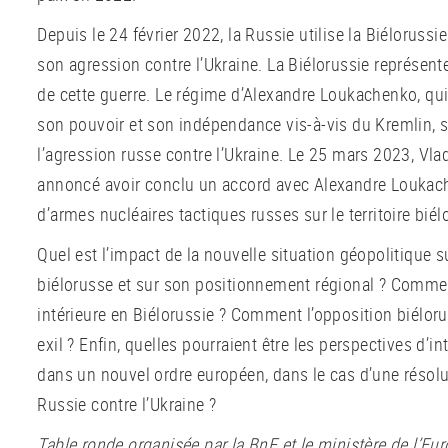
Depuis le 24 février 2022, la Russie utilise la Biélorus
son agression contre l’Ukraine. La Biélorussie représen
de cette guerre. Le régime d’Alexandre Loukachenko, qui 
son pouvoir et son indépendance vis-à-vis du Kremlin, 
l’agression russe contre l’Ukraine. Le 25 mars 2023, Vl
annoncé avoir conclu un accord avec Alexandre Loukac
d’armes nucléaires tactiques russes sur le territoire biél
Quel est l’impact de la nouvelle situation géopolitique s
biélorusse et sur son positionnement régional ? Commen
intérieure en Biélorussie ? Comment l’opposition biéloru
exil ? Enfin, quelles pourraient être les perspectives d’in
dans un nouvel ordre européen, dans le cas d’une résolut
Russie contre l’Ukraine ?
Table ronde organisée par la BnF et le ministère de l’Eur