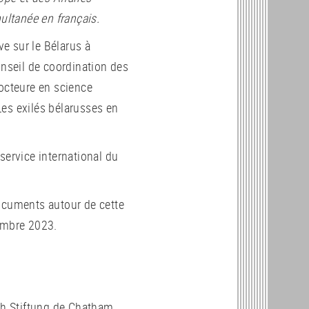
multanée en français.
ive sur le Bélarus à
onseil de coordination des
docteure en science
es exilés bélarusses en
 service international du
documents autour de cette
tembre 2023.
h Stiftung de Chatham