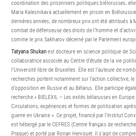
coordination des prisonniers politiques biélorusses, ell
Maria Kalesnikava actuellement en prison en Biélorussi
dernières années, de nombreux prix ont été attribués à 
combat de défenseuse des droits de l’homme et d’activi
comme le prix Sakharov décerné par le Parlement europ
Tatyana Shukan
est docteure en science politique de Sc
collaboratrice associée au Centre d’étude de la vie polit
l’Université libre de Bruxelles. Elle est l’auteure de nomb
recherches portent notamment sur l’action collective, le
d’opposition en Russie et au Bélarus. Elle participe éga
recherche « BIELEXIL – Les exilés bélarusses en Europe c
Circulations, expériences et formes de politisation aprè
guerre en Ukraine ». Ce projet, financé par l’Institut Co
est hébergé par le CEFRES (Centre français de recherche
Prague) et porté par Ronan Hervouet. Il s’agit de comp