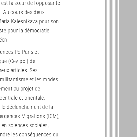
e est la sœur de l’opposante
e. Au cours des deux
Maria Kalesnikava pour son
ste pour la démocratie
éen.
iences Po Paris et
ique (Cevipol) de
reux articles. Ses
 militantisme et les modes
lement au projet de
entrale et orientale.
s le déclenchement de la
nvergences Migrations (ICM),
 en sciences sociales,
rendre les conséquences du