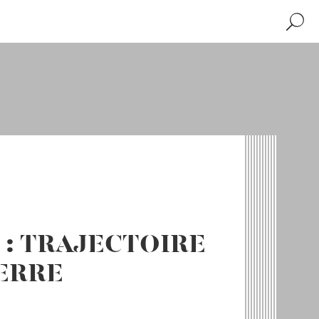
Recher
 : TRAJECTOIRE
UERRE