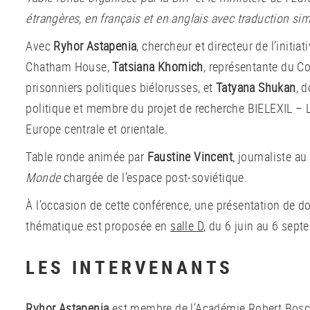
étrangères, en français et en anglais avec traduction si
Avec
Ryhor Astapenia
, chercheur et directeur de l’initiat
Chatham House,
Tatsiana Khomich
, représentante du C
prisonniers politiques biélorusses, et
Tatyana Shukan
, 
politique et membre du projet de recherche BIELEXIL – L
Europe centrale et orientale.
Table ronde animée par
Faustine Vincent
, journaliste au
Monde
chargée de l’espace post-soviétique.
À l’occasion de cette conférence, une présentation de 
thématique est proposée en
salle D
, du 6 juin au 6 sep
LES INTERVENANTS
Ryhor Astapenia
est membre de l’Académie Robert Bosc