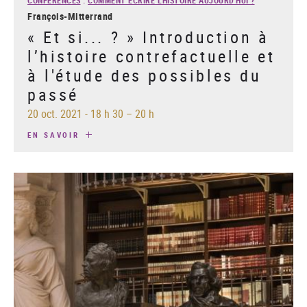
CONFÉRENCES
:
COMMENT ÉCRIRE L'HISTOIRE AUJOURD'HUI ?
François-Mitterrand
« Et si... ? » Introduction à
l’histoire contrefactuelle et
à l'étude des possibles du
passé
20 oct. 2021
-
18 h 30 – 20 h
EN SAVOIR