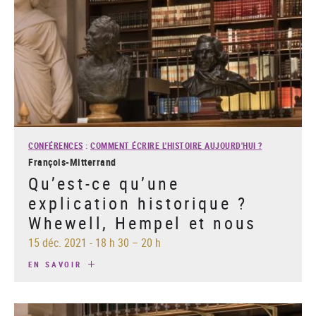
CONFÉRENCES
:
COMMENT ÉCRIRE L'HISTOIRE AUJOURD'HUI ?
François-Mitterrand
Qu’est-ce qu’une
explication historique ?
Whewell, Hempel et nous
15 déc. 2021
-
18 h 30 – 20 h
EN SAVOIR