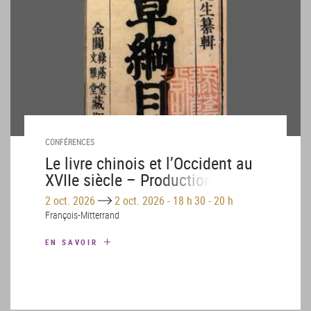
CONFÉRENCES
Le livre chinois et l’Occident au
XVIIe siècle – Production des
livres chinois et leurs genres
Until
2 oct. 2026
2 oct. 2026
-
18 h 30 - 20 h
François-Mitterrand
EN SAVOIR