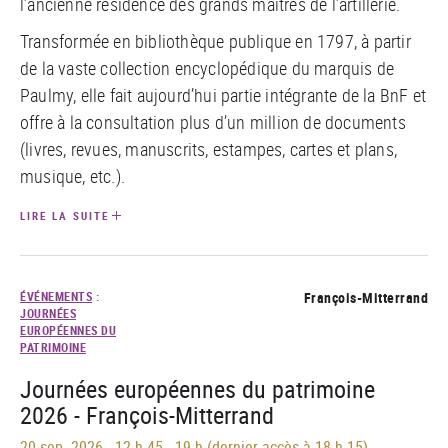
l’ancienne résidence des grands maîtres de l’artillerie.
Transformée en bibliothèque publique en 1797, à partir
de la vaste collection encyclopédique du marquis de
Paulmy, elle fait aujourd’hui partie intégrante de la BnF et
offre à la consultation plus d’un million de documents
(livres, revues, manuscrits, estampes, cartes et plans,
musique, etc.).
LIRE LA SUITE
ÉVÉNEMENTS
:
François-Mitterrand
JOURNÉES
EUROPÉENNES DU
PATRIMOINE
Journées européennes du patrimoine
2026 - François-Mitterrand
20 sep. 2026
-
12 h 45 - 19 h (dernier accès à 18 h 15)