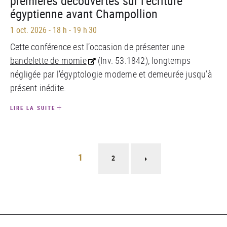
premières découvertes sur l’écriture
égyptienne avant Champollion
1 oct. 2026
-
18 h - 19 h 30
Cette conférence est l’occasion de présenter une
bandelette de momie
(Inv. 53.1842), longtemps
négligée par l’égyptologie moderne et demeurée jusqu’à
présent inédite.
LIRE LA SUITE
Pagination
1
2
Page
suivante