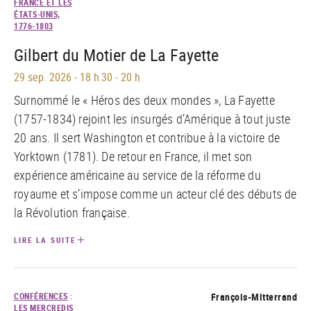
FRANCE ET LES
ÉTATS-UNIS,
1776-1803
Gilbert du Motier de La Fayette
29 sep. 2026
-
18 h 30 - 20 h
Surnommé le « Héros des deux mondes », La Fayette
(1757-1834) rejoint les insurgés d’Amérique à tout juste
20 ans. Il sert Washington et contribue à la victoire de
Yorktown (1781). De retour en France, il met son
expérience américaine au service de la réforme du
royaume et s’impose comme un acteur clé des débuts de
la Révolution française.
LIRE LA SUITE
CONFÉRENCES
:
François-Mitterrand
LES MERCREDIS