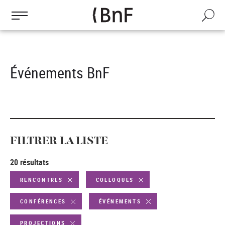
Gestion des cookies
Aller
au
Recherch
contenu
principal
Événements BnF
FILTRER LA LISTE
20 résultats
RENCONTRES
COLLOQUES
CONFÉRENCES
ÉVÉNEMENTS
PROJECTIONS