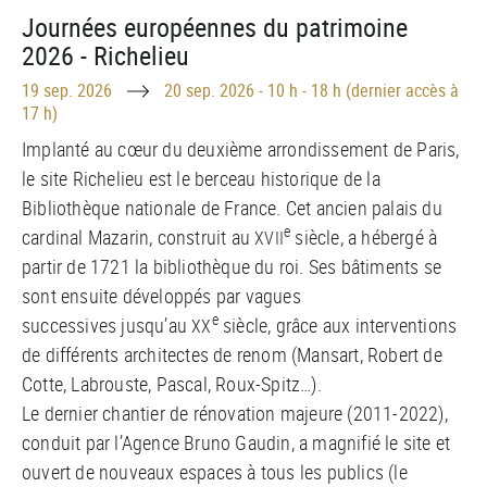
Journées européennes du patrimoine
2026 - Richelieu
Until
19 sep. 2026
20 sep. 2026
-
10 h - 18 h (dernier accès à
17 h)
Implanté au c
œ
ur du deuxième arrondissement de Paris,
le site Richelieu est le berceau historique de la
Bibliothèque nationale de France. Cet ancien palais du
e
cardinal Mazarin, construit au
siècle, a hébergé à
XVII
partir de 1721 la bibliothèque du roi. Ses bâtiments se
sont ensuite développés par vagues
e
successives jusqu’au
siècle, grâce aux interventions
XX
de différents architectes de renom (Mansart, Robert de
Cotte, Labrouste, Pascal, Roux-Spitz…).
Le dernier chantier de rénovation majeure (2011-2022),
conduit par l’Agence Bruno Gaudin, a magnifié le site et
ouvert de nouveaux espaces à tous les publics (le