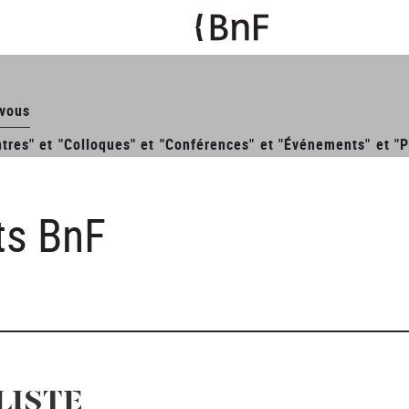
-vous
tres" et "Colloques" et "Conférences" et "Événements" et "P
ts BnF
LISTE