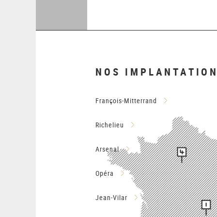
NOS IMPLANTATIO
François-Mitterrand
Richelieu
Arsenal
Opéra
Jean-Vilar