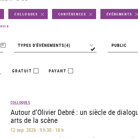
COLLOQUES
CONFÉRENCES
ÉVÉNEMENTS
CHOIX
Types
Public
TYPES D'ÉVÉNEMENTS
(4)
PUBLIC
d'événements
GRATUIT
PAYANT
COLLOQUES
Autour d’Olivier Debré : un siècle de dialog
arts de la scène
12 sep. 2026
-
9 h 30 - 18 h