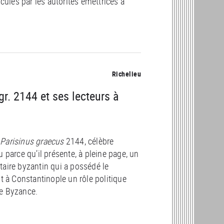
culés par les autorités émettrices à
Richelieu
gr. 2144 et ses lecteurs à
u
Parisinus graecus
2144, célèbre
 parce qu’il présente, à pleine page, un
itaire byzantin qui a possédé le
t à Constantinople un rôle politique
de Byzance.