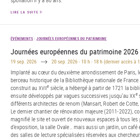
spoliation il y a 80 ans.
LIRE LA SUITE
ÉVÉNEMENTS
:
JOURNÉES EUROPÉENNES DU PATRIMOINE
Journées européennes du patrimoine 2026 -
Until
19 sep. 2026
20 sep. 2026
-
10 h - 18 h (dernier accès à 1
Implanté au c
œ
ur du deuxième arrondissement de Paris, le 
berceau historique de la Bibliothèque nationale de France.
e
construit au
siècle, a hébergé à partir de 1721 la bib
XVII
e
ensuite développés par vagues successives jusqu’au
s
XX
différents architectes de renom (Mansart, Robert de Cotte,
Le dernier chantier de rénovation majeure (2011-2022), co
magnifié le site et ouvert de nouveaux espaces à tous les p
d’exposition, la salle Ovale… mais aussi un jardin, un café e
des salles de lecture spécialisées réservées aux chercheu