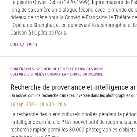
Le peintre Olivier Debré (1920-1999), figure majeure de l’a
long de sa carrière un dialogue fécond avec le monde de 
rideaux de scène pour la Comédie-Française, le Théâtre d
l’Opéra de Shanghaï, et en concevant la scénographie et 
Carlson à l’Opéra de Paris.
LIRE LA SUITE
CONFÉRENCES
:
RECHERCHE ET RESTITUTION DES BIENS
CULTURELS SPOLIÉS PENDANT LA PÉRIODE DU NAZISME
Recherche de provenance et intelligence artif
Un nouvel outil de recherche d'images inversée dans les photographies du f
16 sep. 2026
-
18 h 30 - 20 h
La recherche des biens culturels spoliés pendant la périod
l’intelligence artificielle ? Un nouvel outil de reconnais
recherche rapide parmi les 30 000 photographies d’objets 