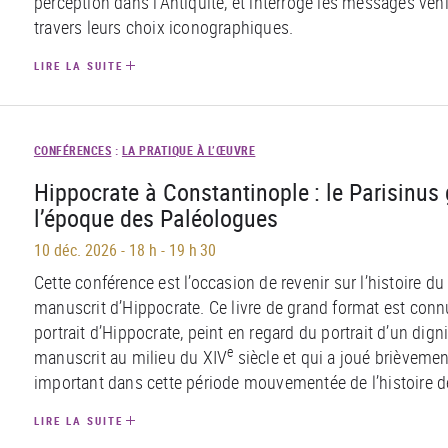
perception dans l’Antiquité, et interroge les messages véhi
travers leurs choix iconographiques.
LIRE LA SUITE
CONFÉRENCES
:
LA PRATIQUE À L’ŒUVRE
Hippocrate à Constantinople : le Parisinus 
l’époque des Paléologues
10 déc. 2026
-
18 h - 19 h 30
Cette conférence est l’occasion de revenir sur l’histoire d
manuscrit d’Hippocrate. Ce livre de grand format est connu
portrait d’Hippocrate, peint en regard du portrait d’un dign
e
manuscrit au milieu du XIV
siècle et qui a joué brièvemen
important dans cette période mouvementée de l’histoire 
LIRE LA SUITE