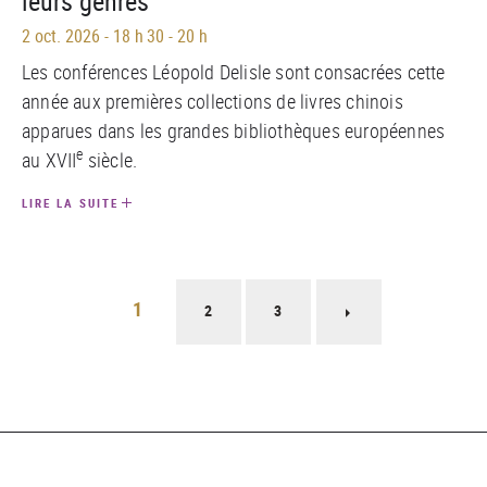
leurs genres
2 oct. 2026
-
18 h 30 - 20 h
Les conférences Léopold Delisle sont consacrées cette
année aux premières collections de livres chinois
apparues dans les grandes bibliothèques européennes
e
au XVII
siècle.
LIRE LA SUITE
Pagination
1
2
3
Page
suivante