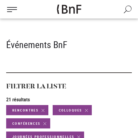
Gestion des cookies
Aller
au
Recherch
contenu
principal
Événements BnF
FILTRER LA LISTE
21 résultats
RENCONTRES
COLLOQUES
CONFÉRENCES
JOURNÉES PROFESSIONNELLES