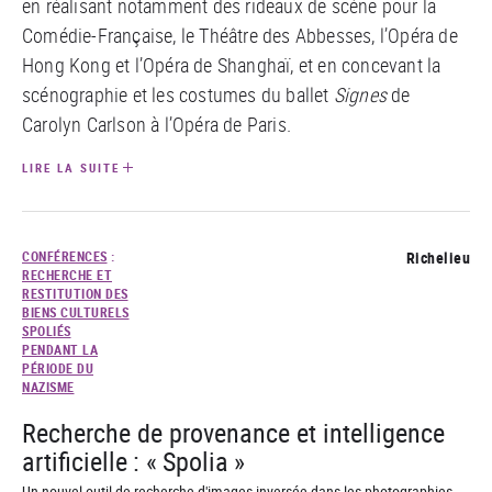
en réalisant notamment des rideaux de scène pour la
Comédie-Française, le Théâtre des Abbesses, l’Opéra de
Hong Kong et l’Opéra de Shanghaï, et en concevant la
scénographie et les costumes du ballet
Signes
de
Carolyn Carlson à l’Opéra de Paris.
LIRE LA SUITE
CONFÉRENCES
:
Richelieu
RECHERCHE ET
RESTITUTION DES
BIENS CULTURELS
SPOLIÉS
PENDANT LA
PÉRIODE DU
NAZISME
Recherche de provenance et intelligence
artificielle : « Spolia »
Un nouvel outil de recherche d'images inversée dans les photographies