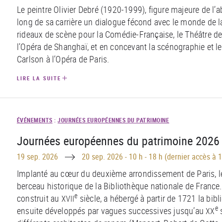
Le peintre Olivier Debré (1920-1999), figure majeure de l’a
long de sa carrière un dialogue fécond avec le monde de 
rideaux de scène pour la Comédie-Française, le Théâtre d
l’Opéra de Shanghaï, et en concevant la scénographie et 
Carlson à l’Opéra de Paris.
LIRE LA SUITE
ÉVÉNEMENTS
:
JOURNÉES EUROPÉENNES DU PATRIMOINE
Journées européennes du patrimoine 2026 -
Until
19 sep. 2026
20 sep. 2026
-
10 h - 18 h (dernier accès à 1
Implanté au c
œ
ur du deuxième arrondissement de Paris, le 
berceau historique de la Bibliothèque nationale de France.
e
construit au
siècle, a hébergé à partir de 1721 la bib
XVII
e
ensuite développés par vagues successives jusqu’au
s
XX