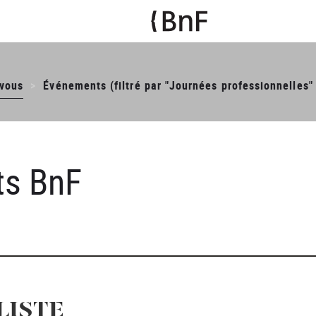
-vous
Événements (filtré par "Journées professionnelles" 
ts BnF
LISTE