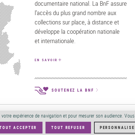
documentaire national. La BnF assure
l’accès du plus grand nombre aux
collections sur place, à distance et
développe la coopération nationale
et internationale.
EN SAVOIR
SOUTENEZ LA BNF
ALES D'UTILISATION
POLITIQUE DE CONFIDENTIALITÉ
SERVICES PUBLICS +
A
orer votre expérience de navigation et pour mesurer son audience. Vou
ÉS PUBLICS
OFFRES D'EMPLOI
DÉMATÉRIALISATION FACTURES
CRÉDITS
TOUT ACCEPTER
TOUT REFUSER
PERSONNALISE