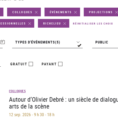
COLLOQUES
ÉVÉNEMENTS
PROJECTIONS
FESSIONNELLES
RICHELIEU
RÉINITIALISER LES CHOIX
Types
Public
TYPES D'ÉVÉNEMENTS
(5)
PUBLIC
d'événements
GRATUIT
PAYANT
COLLOQUES
Autour d’Olivier Debré : un siècle de dialog
arts de la scène
12 sep. 2026
-
9 h 30 - 18 h