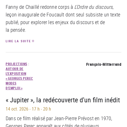
Fanny de Chaillé redonne corps à
L’Ordre du discours
,
leçon inaugurale de Foucault dont seul subsiste un texte
publié, pour explorer les enjeux du discours et de
la pensée.
LIRE LA SUITE
PROJECTIONS
:
François-Mitterrand
AUTOUR DE
L'EXPOSITION
« GEORGES PEREC
MODES
D'EMPLOI »
« Jupiter », la redécouverte d'un film inédit
14 oct. 2026
-
17 h - 20 h
Dans ce film réalisé par Jean-Pierre Prévost en 1970,
Georges Perec apparaît aux côtés de plusieurs