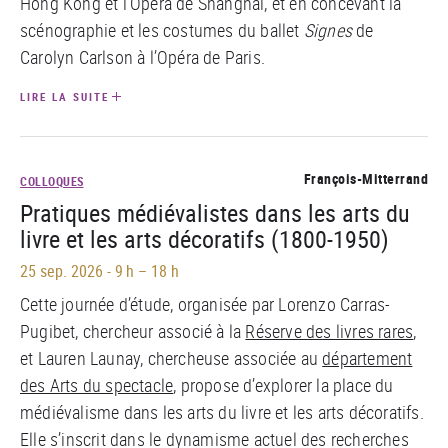
Hong Kong et l’Opéra de Shanghaï, et en concevant la
scénographie et les costumes du ballet
Signes
de
Carolyn Carlson à l’Opéra de Paris.
LIRE LA SUITE
François-Mitterrand
COLLOQUES
Pratiques médiévalistes dans les arts du
livre et les arts décoratifs (1800-1950)
25 sep. 2026
-
9 h – 18 h
Cette journée d’étude, organisée par Lorenzo Carras-
Pugibet, chercheur associé à la
Réserve des livres rares
,
et Lauren Launay, chercheuse associée au
département
des Arts du spectacle
, propose d’explorer la place du
médiévalisme dans les arts du livre et les arts décoratifs.
Elle s’inscrit dans le dynamisme actuel des recherches