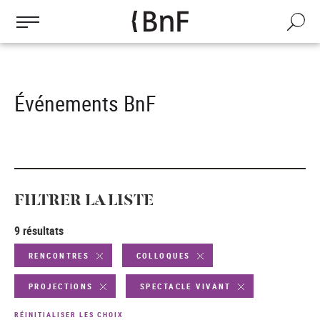
Gestion des cookies
Aller
au
Recherch
contenu
principal
Événements BnF
FILTRER LA LISTE
9 résultats
RENCONTRES
COLLOQUES
PROJECTIONS
SPECTACLE VIVANT
RÉINITIALISER LES CHOIX